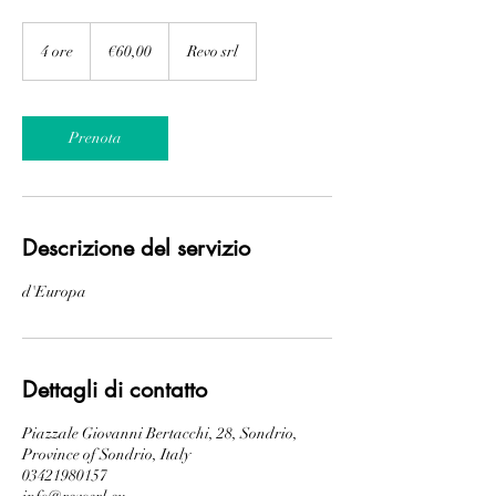
€60,00
4 ore
4
€60,00
Revo srl
o
r
e
Prenota
Descrizione del servizio
d'Europa
Dettagli di contatto
Piazzale Giovanni Bertacchi, 28, Sondrio,
Province of Sondrio, Italy
03421980157